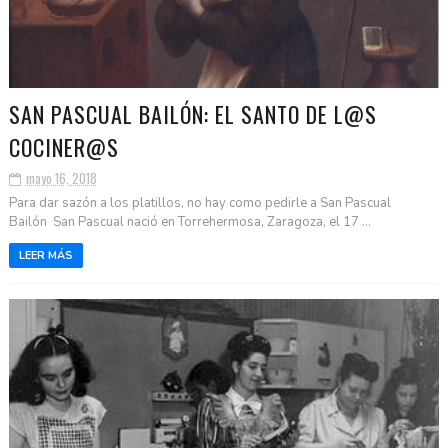
SAN PASCUAL BAILÓN: EL SANTO DE L@S
COCINER@S
mayo 16, 2018
Para dar sazón a los platillos, no hay como pedirle a San Pascual
Bailón San Pascual nació en Torrehermosa, Zaragoza, el 17 ...
LEER MÁS