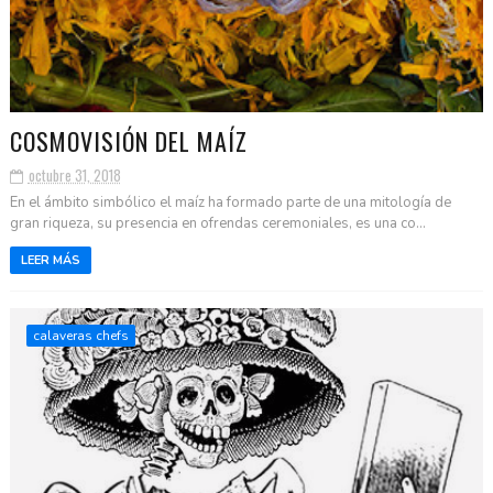
COSMOVISIÓN DEL MAÍZ
octubre 31, 2018
En el ámbito simbólico el maíz ha formado parte de una mitología de
gran riqueza, su presencia en ofrendas ceremoniales, es una co...
LEER MÁS
calaveras chefs