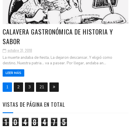
CALAVERA GASTRONÓMICA DE HISTORIA Y
SABOR
octubre 31, 2018
La muerte andaba de fiesta, La dejaron descansar, Y eligió como
destino, Nuestra patria... va a pasear. Por llegar, andaba an...
LEER MÁS
1
2
3
21
VISTAS DE PÁGINA EN TOTAL
1
0
4
8
4
7
5