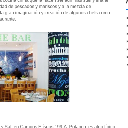
 cocina china que la hacen ser aún más sutil y fina al
iedad de pescados y mariscos y a la mezcla de
 la gran imaginación y creación de algunos chefs como
aurante.
 y Sal, en Campos Elíseos 199-A, Polanco, es algo típico