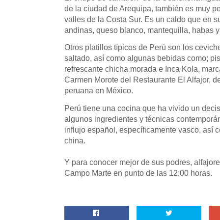
de la ciudad de Arequipa, también es muy po
valles de la Costa Sur. Es un caldo que en 
andinas, queso blanco, mantequilla, habas y 
Otros platillos típicos de Perú son los cevi
saltado, así como algunas bebidas como; pisc
refrescante chicha morada e Inca Kola, marca
Carmen Morote del Restaurante El Alfajor, de
peruana en México.
Perú tiene una cocina que ha vivido un deci
algunos ingredientes y técnicas contemporá
influjo español, específicamente vasco, así
china.
Y para conocer mejor de sus podres, alfajores,
Campo Marte en punto de las 12:00 horas.