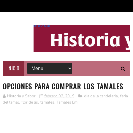
HISTORIA Y SABOR
INICIO
OPCIONES PARA COMPRAR LOS TAMALES
Historia y Sabor
febrero 02, 2019
dia de la candelaria
,
feria
del tamal
,
flor de lis
,
tamales
,
Tamales Emi