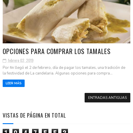
OPCIONES PARA COMPRAR LOS TAMALES
febrero 02, 2019
Por fin llegó el 2 de febrero, día de pagar los tamales, una tradición de
la festividad de La candelaria. Algunas opciones para compra...
LEER MÁS
ENTRADAS ANTIGUAS
VISTAS DE PÁGINA EN TOTAL
1
0
4
7
5
5
3