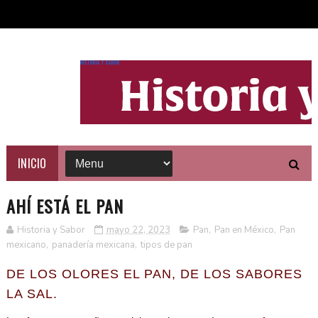
HISTORIA Y SABOR
INICIO
AHÍ ESTÁ EL PAN
Historia y Sabor
mayo 22, 2023
Pan
,
Pan en México
,
Pan
mexicano
,
panadería mexicana
,
tipos de pan
DE LOS OLORES EL PAN, DE LOS SABORES
LA SAL.