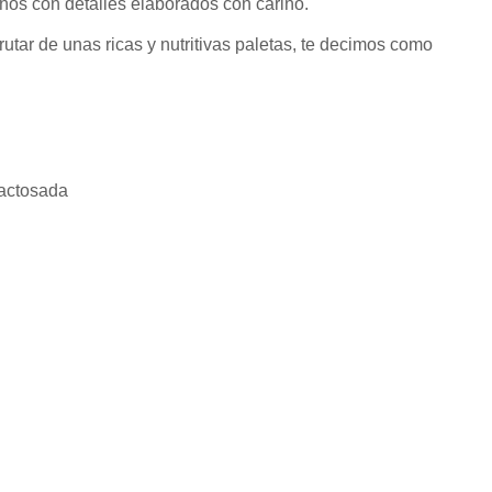
ños con detalles elaborados con cariño.
utar de unas ricas y nutritivas paletas, te decimos como
lactosada