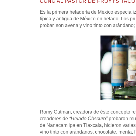
CONO AL PASTOR DE FROYYS TACO
Es la primera heladería de México especiali
típica y antigua de México en helado. Los p
probar, son avena y vino tinto con arándan
Romy Gutman, creadora de éste concepto real
creadores de
“Helado Obscuro”
probaron muc
de Nanacamilpa en Tlaxcala, hicieron varias
vino tinto con arándanos, chocolate, menta, f