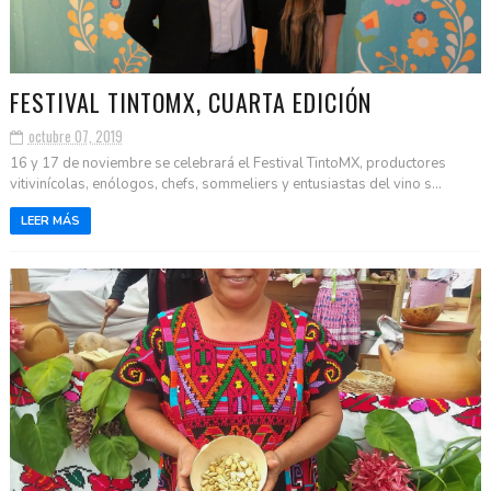
FESTIVAL TINTOMX, CUARTA EDICIÓN
octubre 07, 2019
16 y 17 de noviembre se celebrará el Festival TintoMX, productores
vitivinícolas, enólogos, chefs, sommeliers y entusiastas del vino s...
LEER MÁS