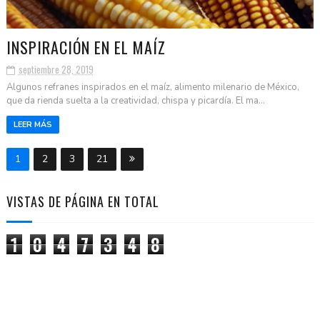
INSPIRACIÓN EN EL MAÍZ
septiembre 28, 2019
Algunos refranes inspirados en el maíz, alimento milenario de México,
que da rienda suelta a la creatividad, chispa y picardía. El ma...
LEER MÁS
1
2
3
21
VISTAS DE PÁGINA EN TOTAL
1
0
4
7
3
4
8