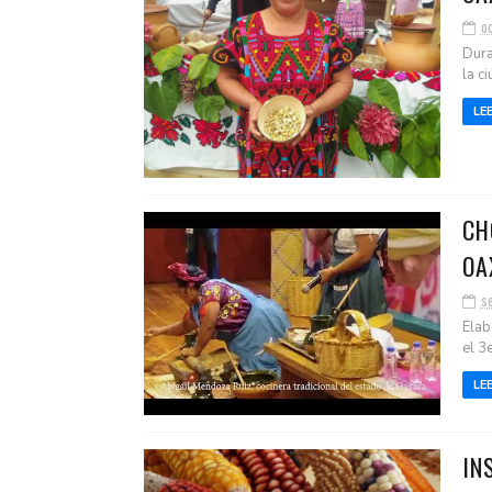
o
Dura
la c
LE
CH
OA
s
Elab
el 3
LE
IN