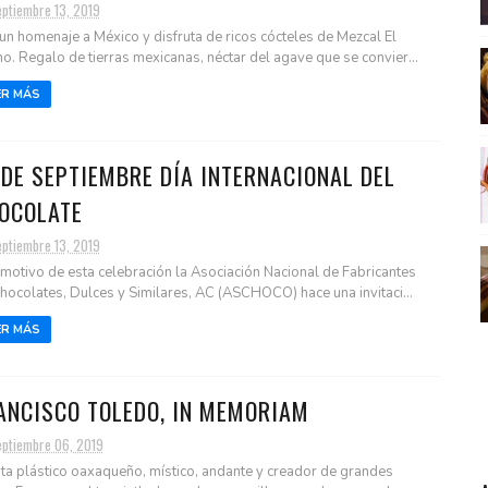
eptiembre 13, 2019
un homenaje a México y disfruta de ricos cócteles de Mezcal El
no. Regalo de tierras mexicanas, néctar del agave que se convier...
ER MÁS
 DE SEPTIEMBRE DÍA INTERNACIONAL DEL
OCOLATE
eptiembre 13, 2019
motivo de esta celebración la Asociación Nacional de Fabricantes
hocolates, Dulces y Similares, AC (ASCHOCO) hace una invitaci...
ER MÁS
ANCISCO TOLEDO, IN MEMORIAM
eptiembre 06, 2019
sta plástico oaxaqueño, místico, andante y creador de grandes