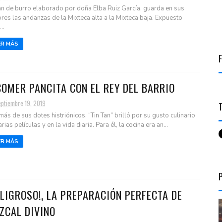
an de burro elaborado por doña Elba Ruiz García, guarda en sus
res las andanzas de la Mixteca alta a la Mixteca baja. Expuesto
..
ER MÁS
COMER PANCITA CON EL REY DEL BARRIO
eptiembre 19, 2019
ás de sus dotes histriónicos, “Tin Tan” brilló por su gusto culinario
rias películas y en la vida diaria. Para él, la cocina era an...
ER MÁS
ELIGROSO!, LA PREPARACIÓN PERFECTA DE
ZCAL DIVINO