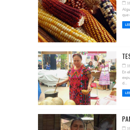
s
Algu
que d
LE
TE
s
En e
expu
d...
LE
PA
s