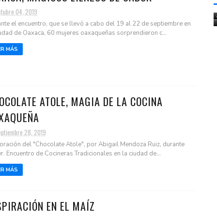
ctubre 04, 2019
nte el encuentro, que se llevó a cabo del 19 al 22 de septiembre en
iudad de Oaxaca, 60 mujeres oaxaqueñas sorprendieron c...
ER MÁS
OCOLATE ATOLE, MAGIA DE LA COCINA
XAQUEÑA
eptiembre 28, 2019
oración del "Chocolate Atole", por Abigail Mendoza Ruiz, durante
er. Encuentro de Cocineras Tradicionales en la ciudad de...
ER MÁS
SPIRACIÓN EN EL MAÍZ