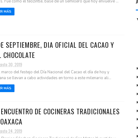
s. Fue como el teozintle, base de un semillero que hoy envuelve ...
ER MÁS
DE SEPTIEMBRE, DIA OFICIAL DEL CACAO Y
L CHOCOLATE
gosto 30, 2019
l marco del festejo del Día Nacional del Cacao el día de hoy y
na se llevan a cabo actividades en torno a este milenario ali...
ER MÁS
 ENCUENTRO DE COCINERAS TRADICIONALES
 OAXACA
gosto 24, 2019