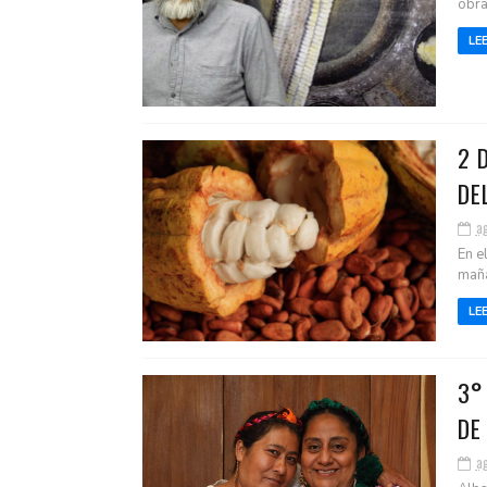
obra
LE
2 
DE
a
En e
maña
LE
3°
DE
a