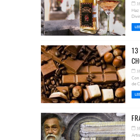
s
Haz 
Divi
LE
13
CH
s
Con 
de C
LE
FR
s
Arti