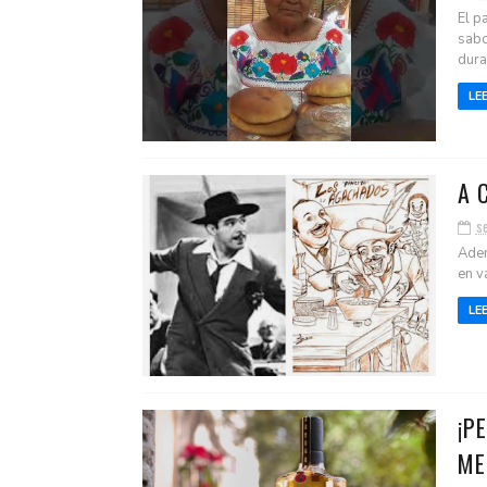
El p
sabo
dura.
LE
A 
s
Adem
en va
LE
¡P
ME