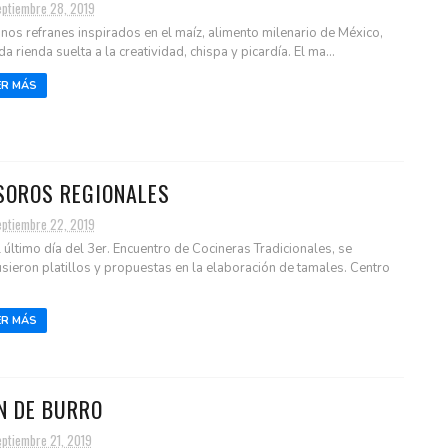
eptiembre 28, 2019
nos refranes inspirados en el maíz, alimento milenario de México,
a rienda suelta a la creatividad, chispa y picardía. El ma...
ER MÁS
SOROS REGIONALES
eptiembre 22, 2019
l último día del 3er. Encuentro de Cocineras Tradicionales, se
sieron platillos y propuestas en la elaboración de tamales. Centro
ER MÁS
N DE BURRO
eptiembre 21, 2019