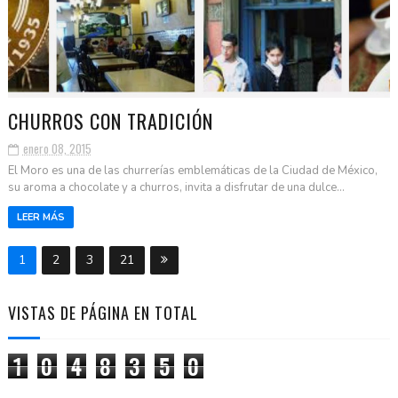
CHURROS CON TRADICIÓN
enero 08, 2015
El Moro es una de las churrerías emblemáticas de la Ciudad de México,
su aroma a chocolate y a churros, invita a disfrutar de una dulce...
LEER MÁS
1
2
3
21
VISTAS DE PÁGINA EN TOTAL
1
0
4
8
3
5
0